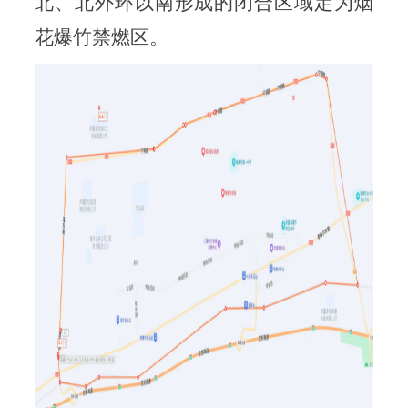
北、北外环以南形成的闭合区域定为烟
花爆竹禁燃区。