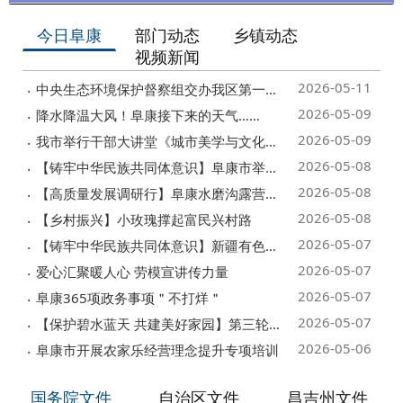
今日阜康
部门动态
乡镇动态
视频新闻
2026-05-11
中央生态环境保护督察组交办我区第一批群众信访举报案件15件
2026-05-09
降水降温大风！阜康接下来的天气……
2026-05-09
我市举行干部大讲堂《城市美学与文化遗产保护》专题培训会
2026-05-08
【铸牢中华民族共同体意识】阜康市举办“牡丹花开 文明绽放...
2026-05-08
【高质量发展调研行】阜康水磨沟露营经济激活乡村文旅发展新...
2026-05-08
【乡村振兴】小玫瑰撑起富民兴村路
2026-05-07
【铸牢中华民族共同体意识】新疆有色集团2026年“工会杯”职...
2026-05-07
爱心汇聚暖人心 劳模宣讲传力量
2026-05-07
阜康365项政务事项＂不打烊＂
2026-05-07
【保护碧水蓝天 共建美好家园】第三轮第六批中央生态环境保...
2026-05-06
阜康市开展农家乐经营理念提升专项培训
国务院文件
自治区文件
昌吉州文件