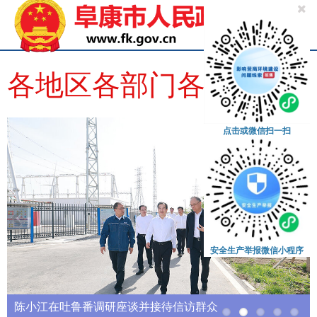
导航
各地区各部门各单位深入开展学习教育——用心用情用力解决群众急难愁盼问...
点击或微信扫一扫
安全生产举报微信小程序
陈小江在吐鲁番调研座谈并接待信访群众