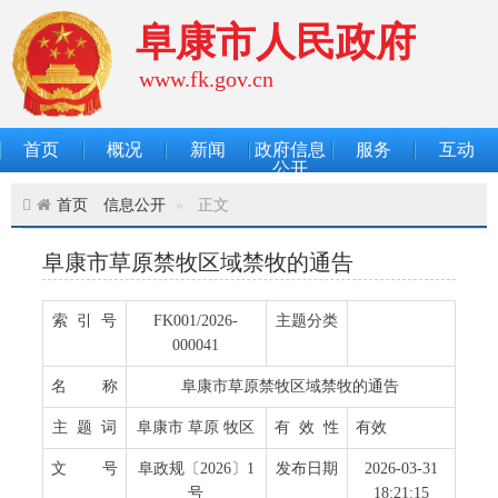
阜康市人民政府
www.fk.gov.cn
首页
概况
新闻
政府信息
服务
互动
公开
首页
信息公开
正文
阜康市草原禁牧区域禁牧的通告
索 引 号
FK001/2026-
主题分类
000041
名 称
阜康市草原禁牧区域禁牧的通告
主 题 词
阜康市 草原 牧区
有 效 性
有效
文 号
阜政规〔2026〕1
发布日期
2026-03-31
号
18:21:15