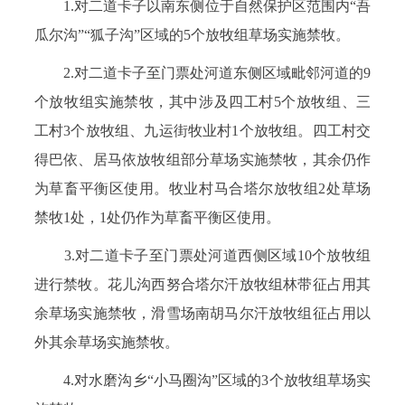
1.对二道卡子以南东侧位于自然保护区范围内“吾
瓜尔沟”“狐子沟”区域的5个放牧组草场实施禁牧。
2.对二道卡子至门票处河道东侧区域毗邻河道的9
个放牧组实施禁牧，其中涉及四工村5个放牧组、三
工村3个放牧组、九运街牧业村1个放牧组。四工村交
得巴依、居马依放牧组部分草场实施禁牧，其余仍作
为草畜平衡区使用。牧业村马合塔尔放牧组2处草场
禁牧1处，1处仍作为草畜平衡区使用。
3.对二道卡子至门票处河道西侧区域10个放牧组
进行禁牧。花儿沟西努合塔尔汗放牧组林带征占用其
余草场实施禁牧，滑雪场南胡马尔汗放牧组征占用以
外其余草场实施禁牧。
4.对水磨沟乡“小马圈沟”区域的3个放牧组草场实