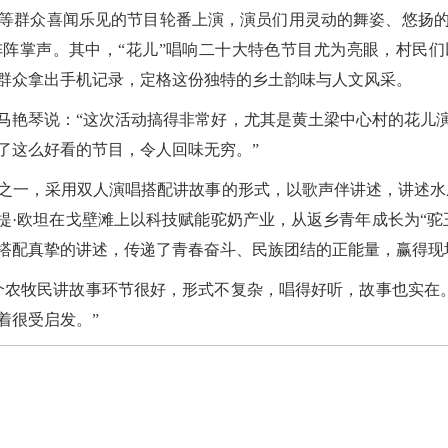
群众喜闻乐见的节目轮番上演，演员们用灵动的舞姿、悠扬的
阵掌声。其中，“花儿”唱响二十大特色节目尤为亮眼，村民
群众拿出手机记录，定格这份独特的乡土韵味与人文风采。
艳琴说：“这次活动搞得非常好，尤其是黄土梁中心村的花儿演
了这么好看的节目，令人回味无穷。”
一，采用双人演唱搭配讲故事的形式，以歌声伴讲述，讲述水磨
热提·欧坦在戈壁滩上以科技赋能驼奶产业，从返乡青年成长为“驼
搭配真挚的讲述，传递了青春奋斗、民族团结的正能量，赢得现
牧民讲故事环节很好，形式不复杂，唱得好听，故事也实在。
着很受启发。”