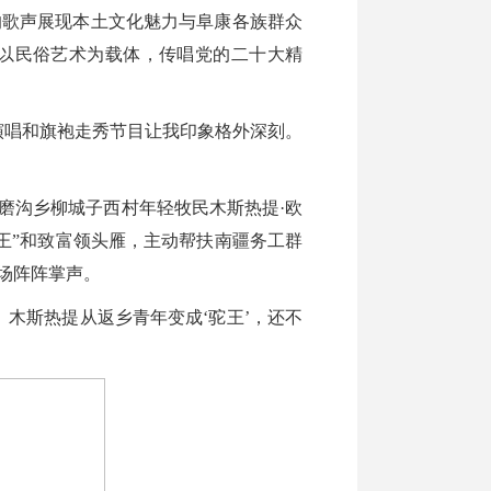
歌声展现本土文化魅力与阜康各族群众
们以民俗艺术为载体，传唱党的二十大精
唱和旗袍走秀节目让我印象格外深刻。
沟乡柳城子西村年轻牧民木斯热提·欧
王”和致富领头雁，主动帮扶南疆务工群
场阵阵掌声。
木斯热提从返乡青年变成‘驼王’，还不