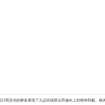
员们用灵动的舞姿展现了九运街镇群众昂扬向上的精神风貌。杨涛