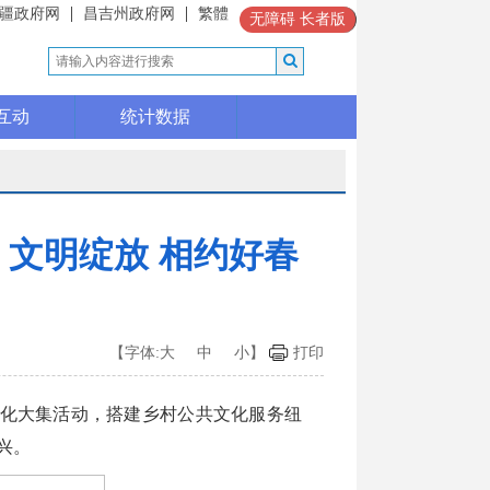
疆政府网
昌吉州政府网
繁體
无障碍
长者版
互动
统计数据
 文明绽放 相约好春
【字体:
大
中
小
】
打印
文化大集活动，搭建乡村公共文化服务纽
兴。