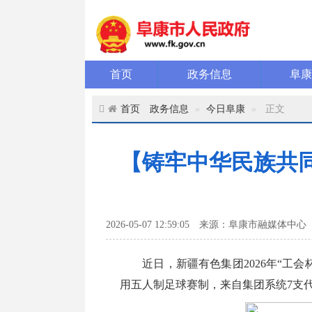
首页
政务信息
阜
首页
政务信息
今日阜康
正文
【铸牢中华民族共同
2026-05-07 12:59:05
来源：阜康市融媒体中心
近日，新疆有色集团2026年“工会
用五人制足球赛制，来自集团系统7支