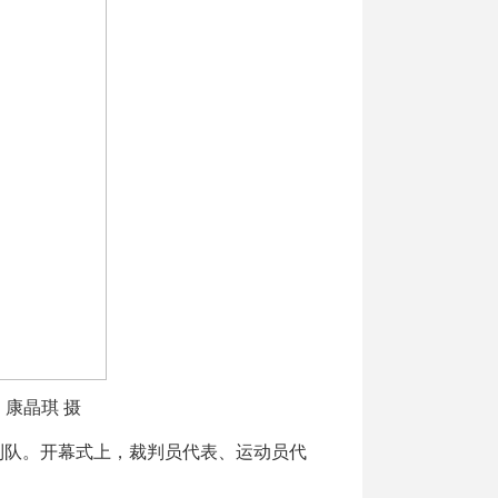
。康晶琪 摄
列队。开幕式上，裁判员代表、运动员代