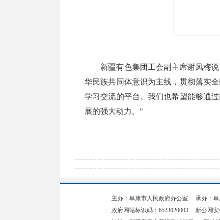
新疆有色集团工会副主席谢凤梅说：“
华民族共同体意识为主线，贯彻落实全
学习交流的平台。我们也希望能够通过
展的强大动力。”
主办：阜康市人民政府办公室
承办：阜
政府网站标识码：6523020003
新公网安备：