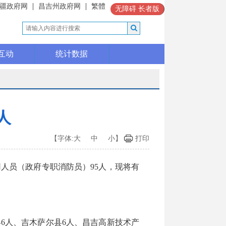
疆政府网
昌吉州政府网
繁體
无障碍
长者版
互动
统计数据
人
【字体:
大
中
小
】
打印
员（政府专职消防员）95人，现将有
6人、吉木萨尔县6人、昌吉高新技术产