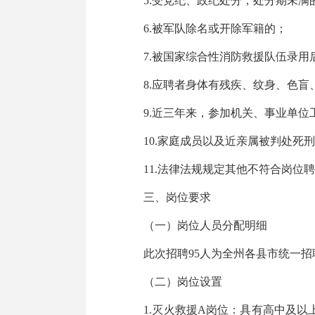
5.受党纪、政纪处分，处分期未满
6.被军队除名或开除军籍的；
7.被国家综合性消防救援队伍录用
8.应聘者身体有残疾、纹身、色盲
9.近三年来，参加机关、事业单位
10.家庭成员以及近亲属被判处死刑
11.法律法规规定其他不符合岗位聘
三、岗位要求
（一）岗位人员分配明细
此次招聘95人为全州各县市统一招
（二）岗位设置
1.灭火救援A岗位：具有高中及以上学历