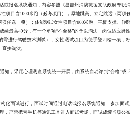
或报名系统通知，内容参照《昌吉州消防救援支队政府专职消
男性项目含1000米跑（必考项目），原地跳高、立定跳远（两项
跑（两项任选一项）；体能测试女性项目含800米跑、平板支撑、
总成绩最高40分，有一个单项“不合格”的予以淘汰。岗位适应男
的需进行驾驶技术测试），女性测试项目为徒手登四楼一项，标
”，直接淘汰。
，采用心理测查系统统一开展，由系统自动评判“合格”或“不
化面试进行，面试时间通过电话或报名系统通知，参加面试
理，严禁携带手机等通讯工具进入面试考场，面试成绩当场公布。面