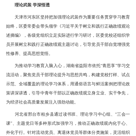
理论武装 学深悟透
天津市河东区坚持把加强理论武装作为重要任务贯穿学习教育
始终，区委常委会带头领学《习近平关于树立和践行正确政绩观论
述摘编》，各级党组织立足实际进行学习研讨，区委党校还组织学
员开展树立和践行正确政绩观主题讨论，引导党员干部自觉增强党
性修养、提高思想觉悟。
为推动学习教育入脑入心，湖南省益阳市依托“青思享”学习交
流活动，聚焦党员干部理论提升与思想共鸣，构建党校打样、试点
示范、全域覆盖的理论学习体系，用通俗语言与鲜活案例把理论政
策讲深讲透，引导中青年干部以正确政绩观立身立业、实干争先，
为经济社会高质量发展注入强劲动能。
河北省邢台市柏乡县通过读书班、理论学习中心组、“三会一
课”、主题党日等多种形式加强学习，推动正确政绩观内化于心、
外化于行。针对流动党员、离退休党员等群体分类施策，灵活组织