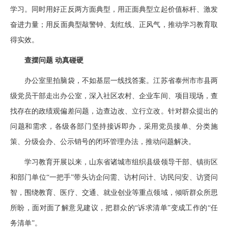
学习。同时用好正反两方面典型，用正面典型立起价值标杆、激发
奋进力量；用反面典型敲警钟、划红线、正风气，推动学习教育取
得实效。
查摆问题 动真碰硬
办公室里拍脑袋，不如基层一线找答案。江苏省泰州市市县两
级党员干部走出办公室，深入社区农村、企业车间、项目现场，查
找存在的政绩观偏差问题，边查边改、立行立改。针对群众提出的
问题和需求，各级各部门坚持接诉即办，采用党员接单、分类施
策、分级会办、公示销号的闭环管理办法，推动问题解决。
学习教育开展以来，山东省诸城市组织县级领导干部、镇街区
和部门单位“一把手”带头访企问需、访村问计、访民问安、访贤问
智，围绕教育、医疗、交通、就业创业等重点领域，倾听群众所思
所盼，面对面了解意见建议，把群众的“诉求清单”变成工作的“任
务清单”。