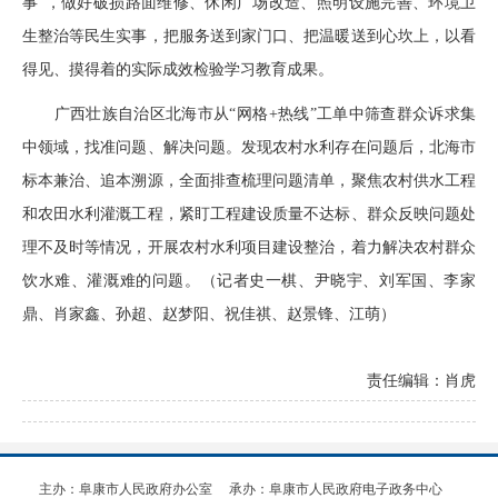
事”，做好破损路面维修、休闲广场改造、照明设施完善、环境卫
生整治等民生实事，把服务送到家门口、把温暖送到心坎上，以看
得见、摸得着的实际成效检验学习教育成果。
广西壮族自治区北海市从“网格+热线”工单中筛查群众诉求集
中领域，找准问题、解决问题。发现农村水利存在问题后，北海市
标本兼治、追本溯源，全面排查梳理问题清单，聚焦农村供水工程
和农田水利灌溉工程，紧盯工程建设质量不达标、群众反映问题处
理不及时等情况，开展农村水利项目建设整治，着力解决农村群众
饮水难、灌溉难的问题。（记者史一棋、尹晓宇、刘军国、李家
鼎、肖家鑫、孙超、赵梦阳、祝佳祺、赵景锋、江萌）
责任编辑：肖虎
主办：阜康市人民政府办公室
承办：阜康市人民政府电子政务中心