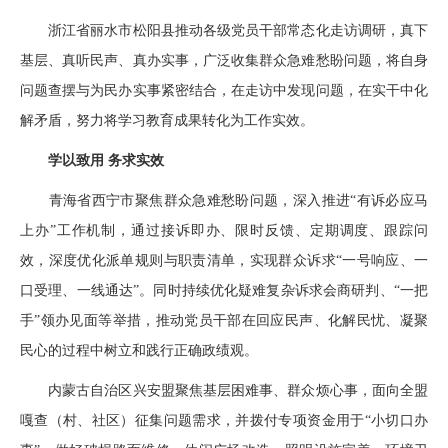
浙江省丽水市松阳县推动各级党员干部常态化走访调研，真下
基层、真听民声、真办实事，广泛收集群众急难愁盼问题，将自身
问题查摆与为民办实事紧密结合，在走访中发现问题，在实干中化
解矛盾，努力将学习教育成果转化为工作实效。
学以致用 务求实效
青海省西宁市聚焦群众急难愁盼问题，深入推进“有诉必应马
上办”工作机制，通过接诉即办、限时反馈、定期调度、跟踪问
效，深度优化派单规则与职责清单，实现群众诉求“一号响应、一
口受理、一线通达”。同时持续优化疑难复杂诉求会商研判、“一把
手”领办见面等举措，推动党员干部在回应民声、化解民忧、凝聚
民心的过程中树立和践行正确政绩观。
内蒙古自治区兴安盟聚焦基层困难事、群众烦心事，面向全盟
嘎查（村、社区）征集问题需求，并拨付专项资金用于“小切口办