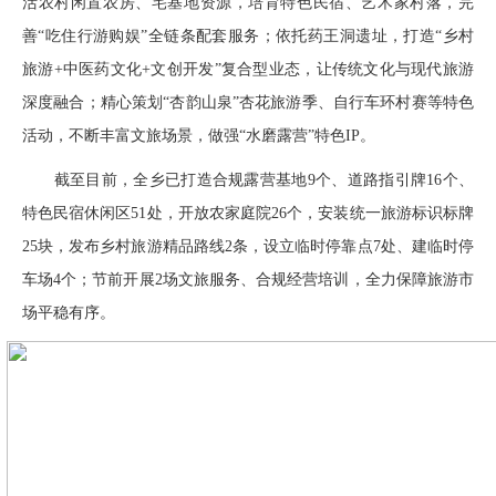
活农村闲置农房、宅基地资源，培育特色民宿、艺术家村落，完
善“吃住行游购娱”全链条配套服务；依托药王洞遗址，打造“乡村
旅游+中医药文化+文创开发”复合型业态，让传统文化与现代旅游
深度融合；精心策划“杏韵山泉”杏花旅游季、自行车环村赛等特色
活动，不断丰富文旅场景，做强“水磨露营”特色IP。
截至目前，全乡已打造合规露营基地9个、道路指引牌16个、
特色民宿休闲区51处，开放农家庭院26个，安装统一旅游标识标牌
25块，发布乡村旅游精品路线2条，设立临时停靠点7处、建临时停
车场4个；节前开展2场文旅服务、合规经营培训，全力保障旅游市
场平稳有序。