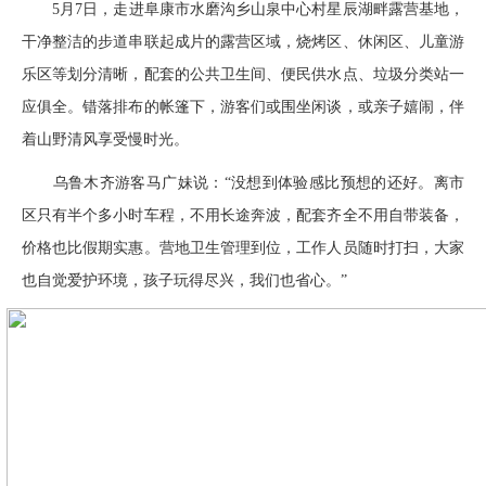
5月7日，走进阜康市水磨沟乡山泉中心村星辰湖畔露营基地，
干净整洁的步道串联起成片的露营区域，烧烤区、休闲区、儿童游
乐区等划分清晰，配套的公共卫生间、便民供水点、垃圾分类站一
应俱全。错落排布的帐篷下，游客们或围坐闲谈，或亲子嬉闹，伴
着山野清风享受慢时光。
乌鲁木齐游客马广妹说：“没想到体验感比预想的还好。离市
区只有半个多小时车程，不用长途奔波，配套齐全不用自带装备，
价格也比假期实惠。营地卫生管理到位，工作人员随时打扫，大家
也自觉爱护环境，孩子玩得尽兴，我们也省心。”